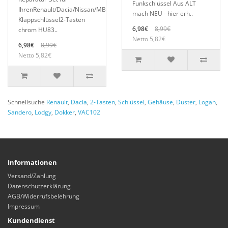
Funkschlüssel Aus ALT
IhrenRenault/Dacia/Nissan/MB
mach NEU - hier erh..
Klappschlüssel2-Tasten
6,98€
8,99€
chrom HU83..
Netto 5,82€
6,98€
8,99€
Netto 5,82€
Schnellsuche
Renault
,
Dacia
,
2-Tasten
,
Schlüssel
,
Gehäuse
,
Duster
,
Logan
,
Sandero
,
Lodgy
,
Dokker
,
VAC102
Informationen
Versand/Zahlung
Datenschutzerklärung
AGB/Widerrufsbelehrung
Impressum
Kundendienst