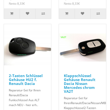
Netto 8,33€
Netto 8,33€
2-Tasten Schlüssel
Klappschlüssel
Gehäuse HU2 f.
Gehäuse Renault
Renault Dacia
Dacia Nissan
Mercedes chrom
Reparatur-Set für Ihren
VA2T
Renault/Dacia
Reparatur-Set für
Funkschlüssel Aus ALT
IhrenRenault/Dacia/Nissan/MB
mach NEU - hier erh..
Klappschlüssel2-Tasten