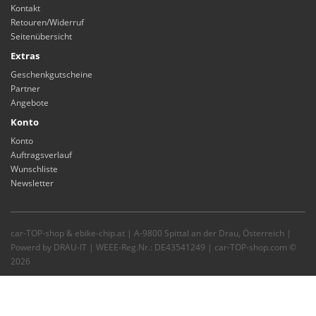
Kontakt
Retouren/Widerruf
Seitenübersicht
Extras
Geschenkgutscheine
Partner
Angebote
Konto
Konto
Auftragsverlauf
Wunschliste
Newsletter
car-TOP-shop & ebike-chip.at | A-9800 Spittal an der Drau, Österreich |
Powerd by DRAU-IT | WEEE-Reg.Nr.: DE43541249 | car-TOP-shop.com ©
2026