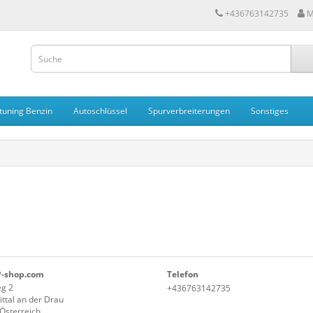
+436763142735
M
tuning Benzin
Autoschlüssel
Spurverbreiterungen
Sonstiges
P-shop.com
Telefon
g 2
+436763142735
ttal an der Drau
/Österreich