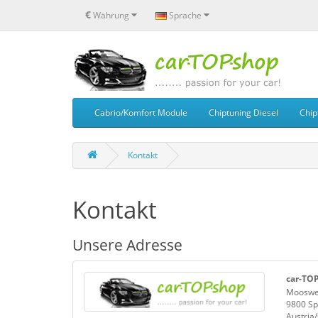
€
Währung
Sprache
Cabrio/Komfort Module
Chiptuning Diesel
Chip
Kontakt
Kontakt
Unsere Adresse
car-TO
Mooswe
9800 Spi
Austria